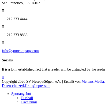
San Francisco, CA 94102
+1 212 333 4444
+1 212 333 8888
info@yourcompany.com
Socials
It is a long established fact that a reader will be distracted by the read
Copyright 2026 SV Hesepe/Sögeln e.V. | Erstellt von
Mertens Media.
Datenschutzerklärung
Impressum
Sportangebot
Fussball
Tischtennis