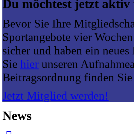
Du möchtest jetzt akti
Bevor Sie Ihre Mitgliedscha
Sportangebote vier Wochen 
sicher und haben ein neues
Sie
hier
unseren Aufnahmean
Beitragsordnung finden Si
Jetzt Mitglied werden!
News